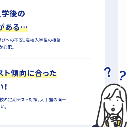
入学後の
がある…
選びへの不安。高校入学後の授業
か心配。
スト傾向に合った
い！
校の定期テスト対策。大手塾の画一
い。